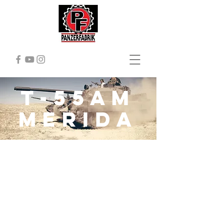
T-55AM
Merida