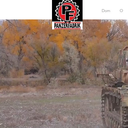
Dom
O