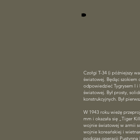
Czołgi T-34 (i późniejszy 
światowej. Będąc szokiem d
odpowiedzieć Tygrysem I i 
światowej. Był prosty, sol
konstrukcyjnych. Był pierws
W 1943 roku wieżę przepro
mm i okazała się „Tiger Kill
wojnie światowej w armii s
wojnie koreańskiej i wietna
podczas operacji Pustynna 