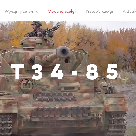
Wynajmij zbiornik
Obecne czołgi
Przeszłe czołgi
Aktual
T34-85