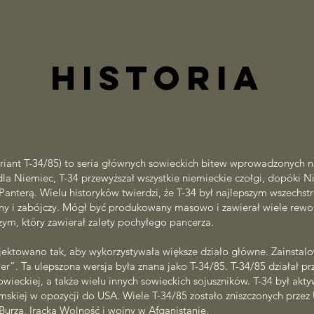
HISTORIA
wariant T-34/85) to seria głównych sowieckich bitew wprowadzonych n
la Niemiec, T-34 przewyższał wszystkie niemieckie czołgi, dopóki Ni
Panterą. Wielu historyków twierdzi, że T-34 był najlepszym wszechs
idny i zabójczy. Mógł być produkowany masowo i zawierał wiele rewo
zym, który zawierał zalety pochyłego pancerza.
jektowano tak, aby wykorzystywała większe działo główne. Zainsta
er”. Ta ulepszona wersja była znana jako T-34/85. T-34/85 działał prz
owieckiej, a także wielu innych sowieckich sojuszników. T-34 był a
mskiej w opozycji do USA. Wiele T-34/85 zostało zniszczonych przez 
Burza, Iracka Wolność i wojny w Afganistanie.