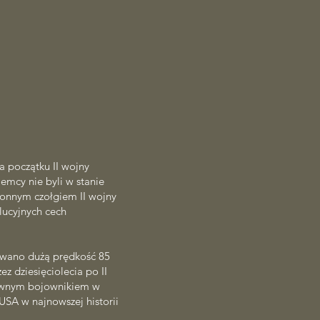
a początku II wojny
emcy nie byli w stanie
tronnym czołgiem II wojny
lucyjnych cech
lowano dużą prędkość 85
ez dziesięciolecia po II
ktywnym bojownikiem w
USA w najnowszej historii