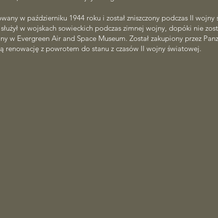
wany w październiku 1944 roku i został zniszczony podczas II wojny 
służył w wojskach sowieckich podczas zimnej wojny, dopóki nie zo
any w Evergreen Air and Space Museum. Został zakupiony przez Panze
ą renowację z powrotem do stanu z czasów II wojny światowej.