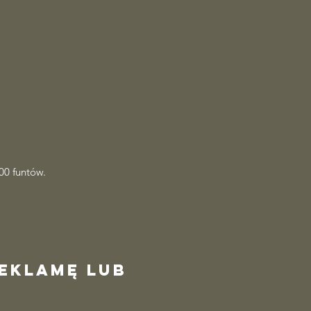
00 funtów.
reklamę lub